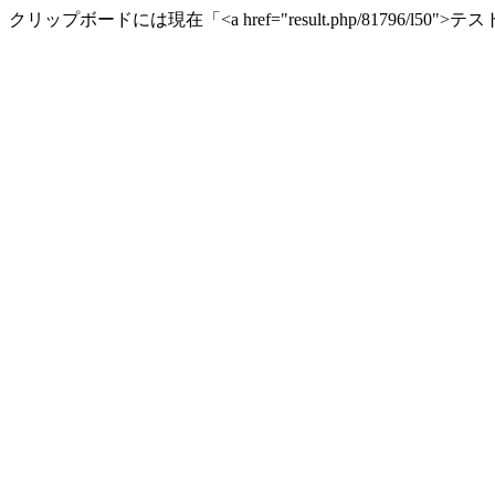
クリップボードには現在「<a href="result.php/81796/l50"