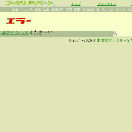
β
トップ
プロファイル
総合
ニュース
文化
社会
会社職業
学問
家電
政治経済
食
スポーツ
ゲーム
心
ログインして
くださーい
© 2004 - 2026
未来検索ブラジル -
２