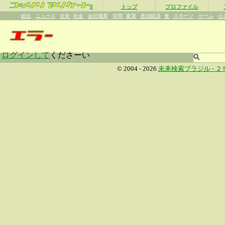
β
トップ
プロファイル
総合
ニュース
文化
社会
会社職業
学問
家電
政治経済
食
スポーツ
ゲーム
心
ログインして
くださーい
© 2004 - 2026
未来検索ブラジル -
２