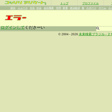
β
トップ
プロファイル
総合
ニュース
文化
社会
会社職業
学問
家電
政治経済
食
スポーツ
ゲーム
心
ログインして
くださーい
© 2004 - 2026
未来検索ブラジル -
２