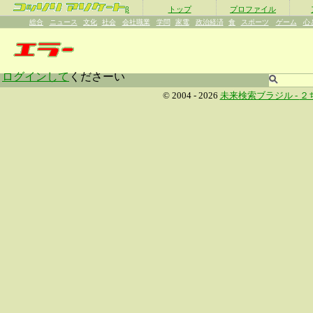
β
トップ
プロファイル
総合
ニュース
文化
社会
会社職業
学問
家電
政治経済
食
スポーツ
ゲーム
心
ログインして
くださーい
© 2004 - 2026
未来検索ブラジル -
２