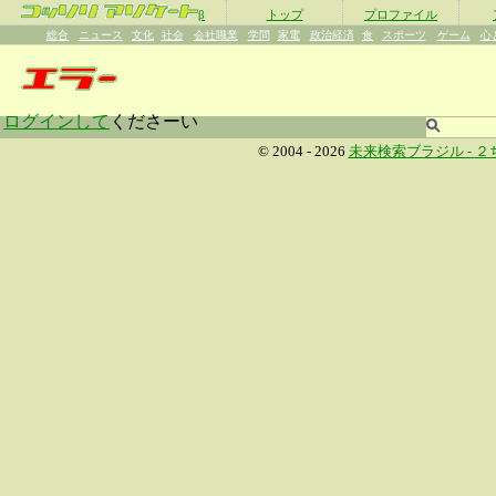
β
トップ
プロファイル
総合
ニュース
文化
社会
会社職業
学問
家電
政治経済
食
スポーツ
ゲーム
心
ログインして
くださーい
© 2004 - 2026
未来検索ブラジル -
２