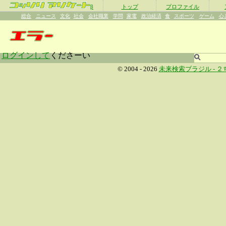
β
トップ
プロファイル
総合
ニュース
文化
社会
会社職業
学問
家電
政治経済
食
スポーツ
ゲーム
心
ログインして
くださーい
© 2004 - 2026
未来検索ブラジル -
２