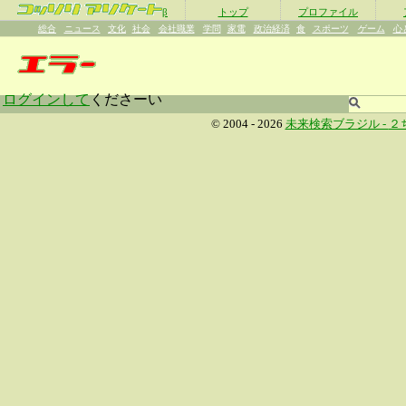
β
トップ
プロファイル
総合
ニュース
文化
社会
会社職業
学問
家電
政治経済
食
スポーツ
ゲーム
心
ログインして
くださーい
© 2004 - 2026
未来検索ブラジル -
２