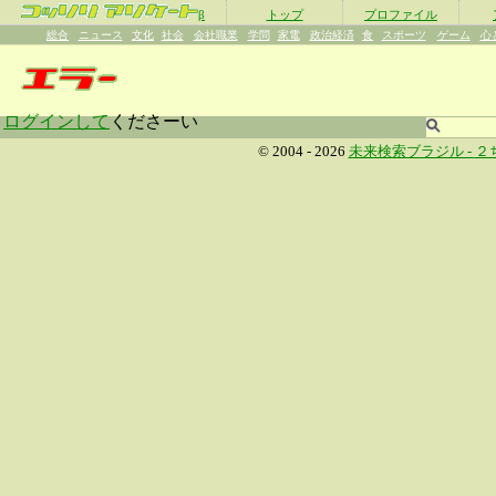
β
トップ
プロファイル
総合
ニュース
文化
社会
会社職業
学問
家電
政治経済
食
スポーツ
ゲーム
心
ログインして
くださーい
© 2004 - 2026
未来検索ブラジル -
２