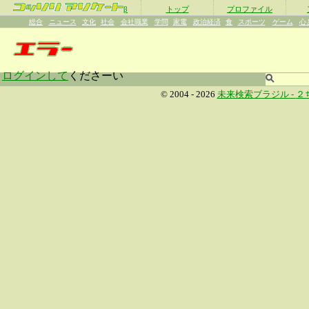
β
トップ
プロファイル
総合
ニュース
文化
社会
会社職業
学問
家電
政治経済
食
スポーツ
ゲーム
心
ログインして
くださーい
© 2004 - 2026
未来検索ブラジル -
２