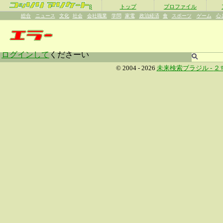
β
トップ
プロファイル
総合
ニュース
文化
社会
会社職業
学問
家電
政治経済
食
スポーツ
ゲーム
心
ログインして
くださーい
© 2004 - 2026
未来検索ブラジル -
２