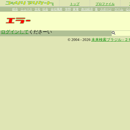
β
トップ
プロファイル
総合
ニュース
文化
社会
会社職業
学問
家電
政治経済
食
スポーツ
ゲーム
心
ログインして
くださーい
© 2004 - 2026
未来検索ブラジル -
２