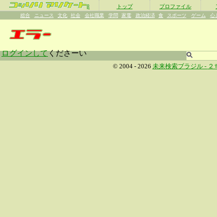
β
トップ
プロファイル
総合
ニュース
文化
社会
会社職業
学問
家電
政治経済
食
スポーツ
ゲーム
心
ログインして
くださーい
© 2004 - 2026
未来検索ブラジル -
２