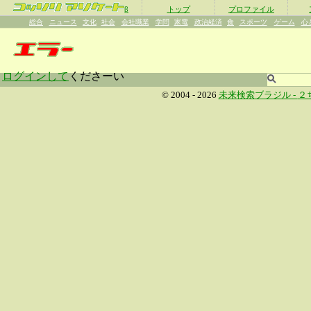
β
トップ
プロファイル
総合
ニュース
文化
社会
会社職業
学問
家電
政治経済
食
スポーツ
ゲーム
心
ログインして
くださーい
© 2004 - 2026
未来検索ブラジル -
２