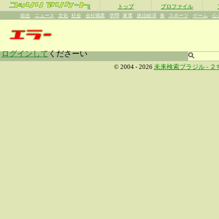
β
トップ
プロファイル
総合
ニュース
文化
社会
会社職業
学問
家電
政治経済
食
スポーツ
ゲーム
心
ログインして
くださーい
© 2004 - 2026
未来検索ブラジル -
２