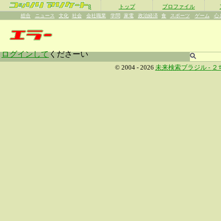
β
トップ
プロファイル
総合
ニュース
文化
社会
会社職業
学問
家電
政治経済
食
スポーツ
ゲーム
心
ログインして
くださーい
© 2004 - 2026
未来検索ブラジル -
２