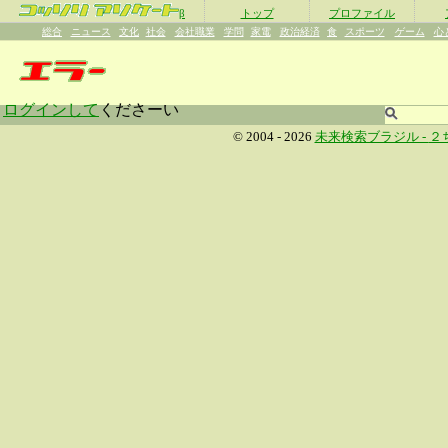
β
トップ
プロファイル
総合
ニュース
文化
社会
会社職業
学問
家電
政治経済
食
スポーツ
ゲーム
心
ログインして
くださーい
© 2004 - 2026
未来検索ブラジル -
２