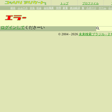
β
トップ
プロファイル
総合
ニュース
文化
社会
会社職業
学問
家電
政治経済
食
スポーツ
ゲーム
心
ログインして
くださーい
© 2004 - 2026
未来検索ブラジル -
２