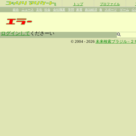
β
トップ
プロファイル
総合
ニュース
文化
社会
会社職業
学問
家電
政治経済
食
スポーツ
ゲーム
心
ログインして
くださーい
© 2004 - 2026
未来検索ブラジル -
２