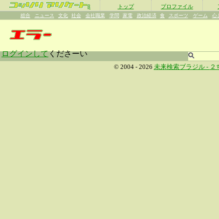
β
トップ
プロファイル
総合
ニュース
文化
社会
会社職業
学問
家電
政治経済
食
スポーツ
ゲーム
心
ログインして
くださーい
© 2004 - 2026
未来検索ブラジル -
２