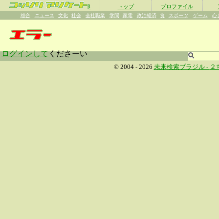
β
トップ
プロファイル
総合
ニュース
文化
社会
会社職業
学問
家電
政治経済
食
スポーツ
ゲーム
心
ログインして
くださーい
© 2004 - 2026
未来検索ブラジル -
２