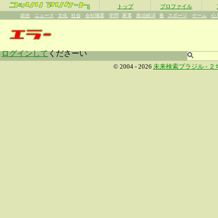
β
トップ
プロファイル
総合
ニュース
文化
社会
会社職業
学問
家電
政治経済
食
スポーツ
ゲーム
心
ログインして
くださーい
© 2004 - 2026
未来検索ブラジル -
２