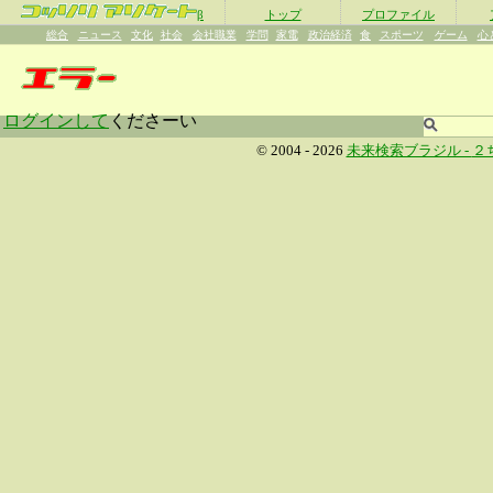
β
トップ
プロファイル
総合
ニュース
文化
社会
会社職業
学問
家電
政治経済
食
スポーツ
ゲーム
心
ログインして
くださーい
© 2004 - 2026
未来検索ブラジル -
２