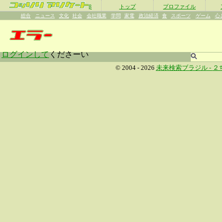
β
トップ
プロファイル
総合
ニュース
文化
社会
会社職業
学問
家電
政治経済
食
スポーツ
ゲーム
心
ログインして
くださーい
© 2004 - 2026
未来検索ブラジル -
２