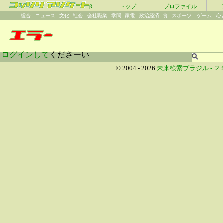
β
トップ
プロファイル
総合
ニュース
文化
社会
会社職業
学問
家電
政治経済
食
スポーツ
ゲーム
心
ログインして
くださーい
© 2004 - 2026
未来検索ブラジル -
２