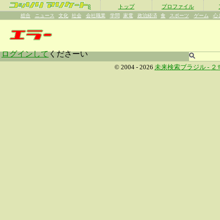
β
トップ
プロファイル
総合
ニュース
文化
社会
会社職業
学問
家電
政治経済
食
スポーツ
ゲーム
心
ログインして
くださーい
© 2004 - 2026
未来検索ブラジル -
２