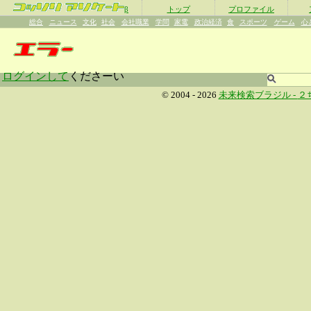
β
トップ
プロファイル
総合
ニュース
文化
社会
会社職業
学問
家電
政治経済
食
スポーツ
ゲーム
心
ログインして
くださーい
© 2004 - 2026
未来検索ブラジル -
２