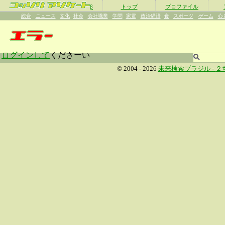
β
トップ
プロファイル
総合
ニュース
文化
社会
会社職業
学問
家電
政治経済
食
スポーツ
ゲーム
心
ログインして
くださーい
© 2004 - 2026
未来検索ブラジル -
２