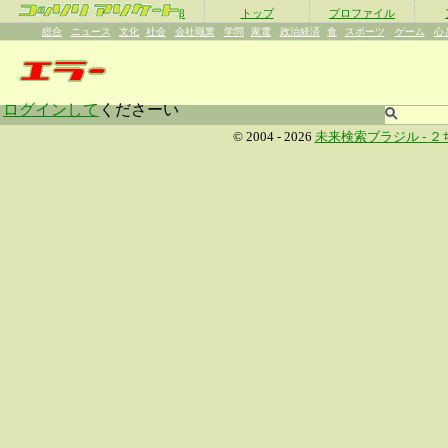
β
トップ
プロファイル
総合
ニュース
文化
社会
会社職業
学問
家電
政治経済
食
スポーツ
ゲーム
心
ログインして
くださーい
© 2004 - 2026
未来検索ブラジル -
２