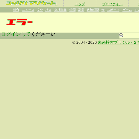
β
トップ
プロファイル
総合
ニュース
文化
社会
会社職業
学問
家電
政治経済
食
スポーツ
ゲーム
心
ログインして
くださーい
© 2004 - 2026
未来検索ブラジル -
２