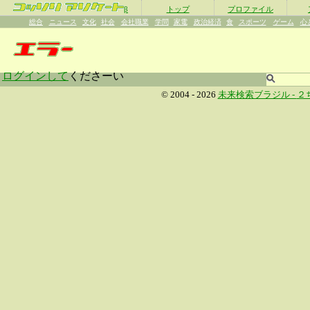
β
トップ
プロファイル
総合
ニュース
文化
社会
会社職業
学問
家電
政治経済
食
スポーツ
ゲーム
心
ログインして
くださーい
© 2004 - 2026
未来検索ブラジル -
２