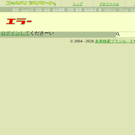
β
トップ
プロファイル
総合
ニュース
文化
社会
会社職業
学問
家電
政治経済
食
スポーツ
ゲーム
心
ログインして
くださーい
© 2004 - 2026
未来検索ブラジル -
２