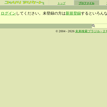
β
トップ
プロファイル
ログイン
してください。未登録の方は
新規登録
するといろん
© 2004 - 2026
未来検索ブラジル -
２