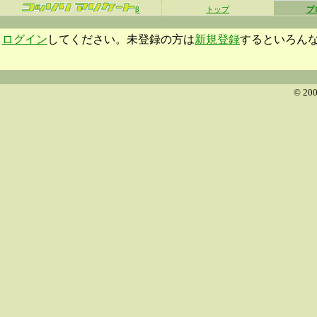
β
トップ
プ
ログイン
してください。未登録の方は
新規登録
するといろん
© 200