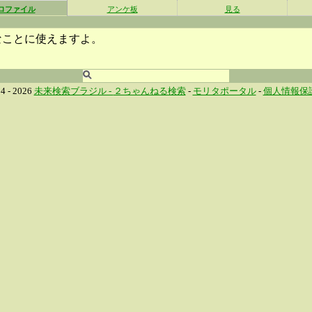
ロファイル
アンケ板
見る
なことに使えますよ。
4 - 2026
未来検索ブラジル -
２ちゃんねる検索
-
モリタポータル
-
個人情報保