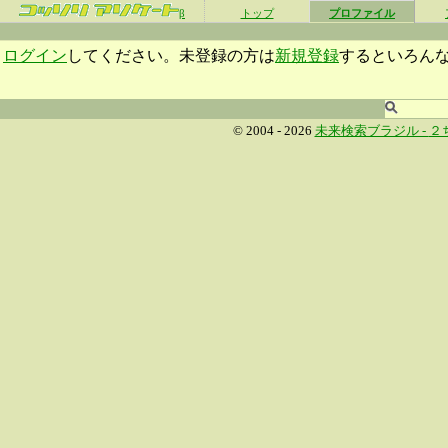
β
トップ
プロファイル
ログイン
してください。未登録の方は
新規登録
するといろん
© 2004 - 2026
未来検索ブラジル -
２