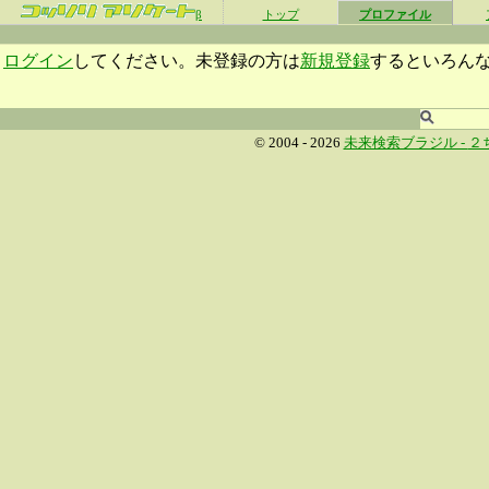
β
トップ
プロファイル
ログイン
してください。未登録の方は
新規登録
するといろん
© 2004 - 2026
未来検索ブラジル -
２