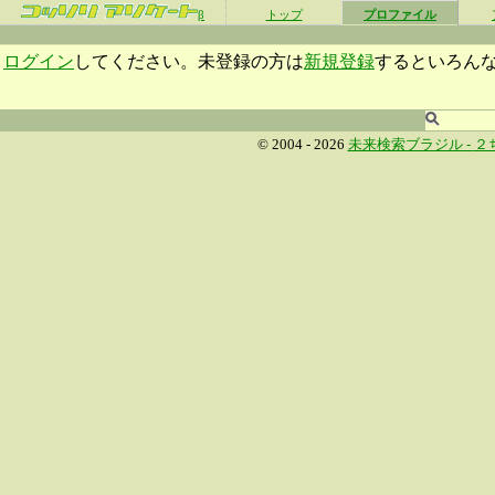
β
トップ
プロファイル
ログイン
してください。未登録の方は
新規登録
するといろん
© 2004 - 2026
未来検索ブラジル -
２