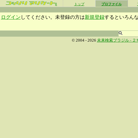
β
トップ
プロファイル
ログイン
してください。未登録の方は
新規登録
するといろん
© 2004 - 2026
未来検索ブラジル -
２