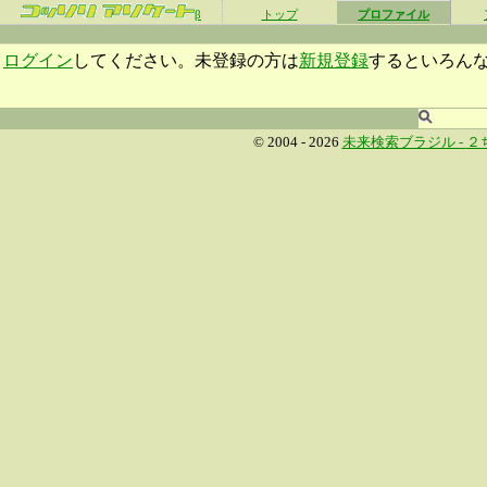
β
トップ
プロファイル
ログイン
してください。未登録の方は
新規登録
するといろん
© 2004 - 2026
未来検索ブラジル -
２