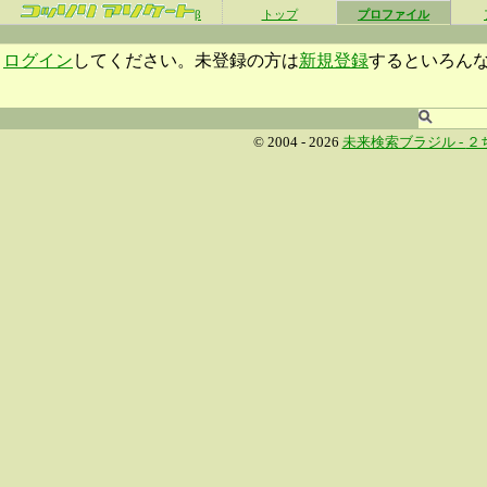
β
トップ
プロファイル
ログイン
してください。未登録の方は
新規登録
するといろん
© 2004 - 2026
未来検索ブラジル -
２