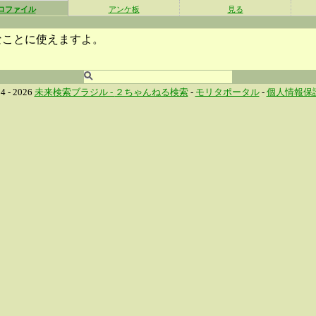
ロファイル
アンケ板
見る
なことに使えますよ。
4 - 2026
未来検索ブラジル -
２ちゃんねる検索
-
モリタポータル
-
個人情報保