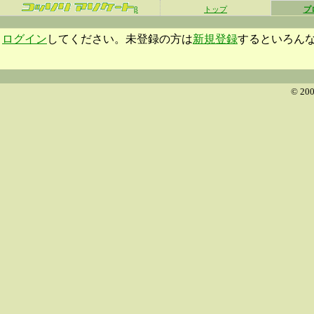
β
トップ
プ
ログイン
してください。未登録の方は
新規登録
するといろん
© 200