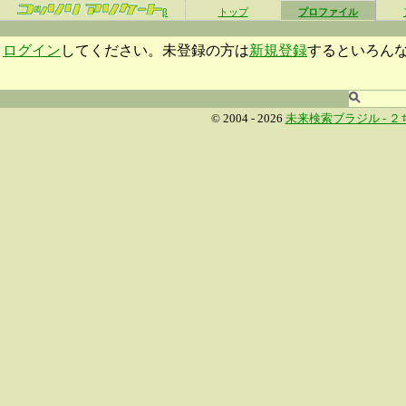
β
トップ
プロファイル
ログイン
してください。未登録の方は
新規登録
するといろん
© 2004 - 2026
未来検索ブラジル -
２