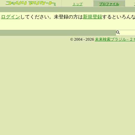
β
トップ
プロファイル
ログイン
してください。未登録の方は
新規登録
するといろん
© 2004 - 2026
未来検索ブラジル -
２