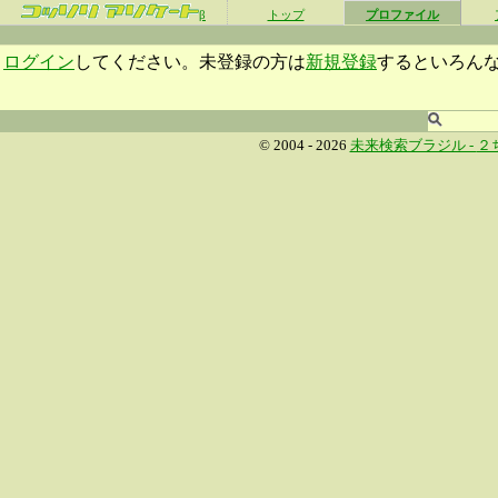
β
トップ
プロファイル
ログイン
してください。未登録の方は
新規登録
するといろん
© 2004 - 2026
未来検索ブラジル -
２