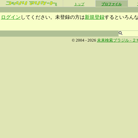
β
トップ
プロファイル
ログイン
してください。未登録の方は
新規登録
するといろん
© 2004 - 2026
未来検索ブラジル -
２