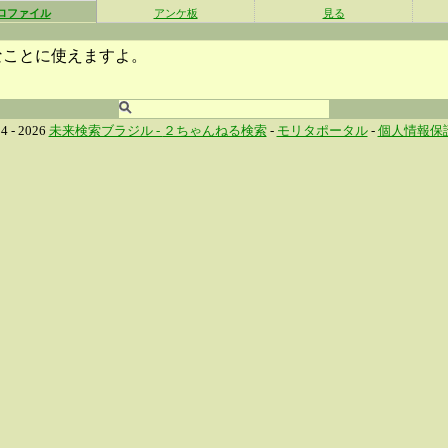
ロファイル
アンケ板
見る
なことに使えますよ。
4 - 2026
未来検索ブラジル -
２ちゃんねる検索
-
モリタポータル
-
個人情報保