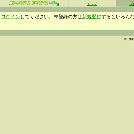
β
トップ
プ
ログイン
してください。未登録の方は
新規登録
するといろん
© 200