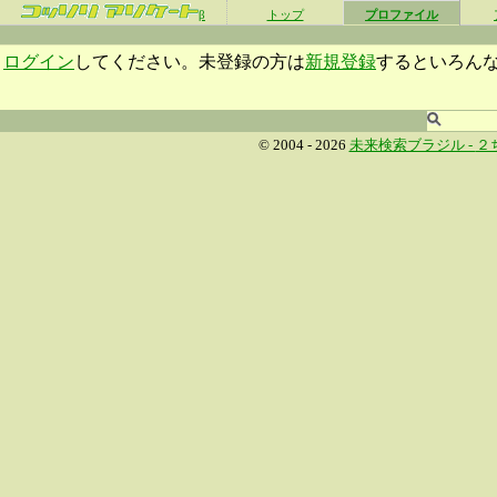
β
トップ
プロファイル
ログイン
してください。未登録の方は
新規登録
するといろん
© 2004 - 2026
未来検索ブラジル -
２