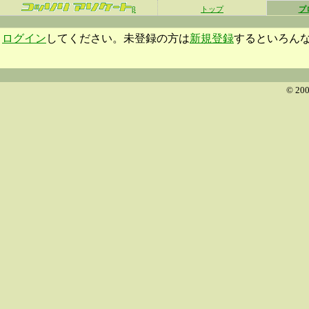
β
トップ
プ
ログイン
してください。未登録の方は
新規登録
するといろん
© 200