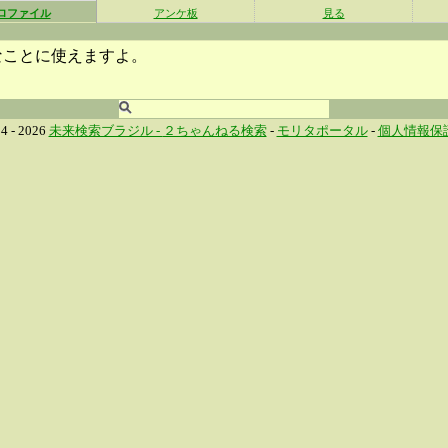
ロファイル
アンケ板
見る
なことに使えますよ。
4 - 2026
未来検索ブラジル -
２ちゃんねる検索
-
モリタポータル
-
個人情報保