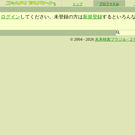
β
トップ
プロファイル
ログイン
してください。未登録の方は
新規登録
するといろん
© 2004 - 2026
未来検索ブラジル -
２