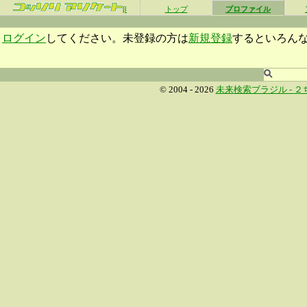
β
トップ
プロファイル
ログイン
してください。未登録の方は
新規登録
するといろん
© 2004 - 2026
未来検索ブラジル -
２